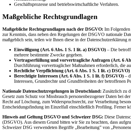
Geschäftsprozesse und betriebswirtschaftliche Verfahren.
Maßgebliche Rechtsgrundlagen
Maßgebliche Rechtsgrundlagen nach der DSGVO:
Im Folgenden 
zur Kenntnis, dass neben den Regelungen der DSGVO nationale Datens
maßgeblich sein, teilen wir Ihnen diese in der Datenschutzerklärung m
Einwilligung (Art. 6 Abs. 1 S. 1 lit. a) DSGVO)
– Die betroff
mehrere bestimmte Zwecke gegeben.
Vertragserfüllung und vorvertragliche Anfragen (Art. 6 Abs
Durchführung vorvertraglicher Maßnahmen erforderlich, die auf
Rechtliche Verpflichtung (Art. 6 Abs. 1 S. 1 lit. c) DSGVO)
Berechtigte Interessen (Art. 6 Abs. 1 S. 1 lit. f) DSGVO)
– d
Interessen, Grundrechte und Grundfreiheiten der betroffenen P
Nationale Datenschutzregelungen in Deutschland:
Zusätzlich zu 
Gesetz zum Schutz vor Missbrauch personenbezogener Daten bei der
Recht auf Löschung, zum Widerspruchsrecht, zur Verarbeitung beson
Entscheidungsfindung im Einzelfall einschließlich Profiling. Ferne
Hinweis auf Geltung DSGVO und Schweizer DSG:
Diese Datensc
(DSGVO). Aus diesem Grund bitten wir Sie zu beachten, dass aufgru
Schweizer DSG verwendeten Begriffe „Bearbeitung” von „Personend