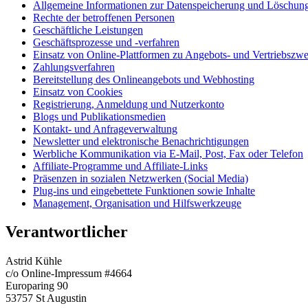
Allgemeine Informationen zur Datenspeicherung und Löschun
Rechte der betroffenen Personen
Geschäftliche Leistungen
Geschäftsprozesse und -verfahren
Einsatz von Online-Plattformen zu Angebots- und Vertriebszw
Zahlungsverfahren
Bereitstellung des Onlineangebots und Webhosting
Einsatz von Cookies
Registrierung, Anmeldung und Nutzerkonto
Blogs und Publikationsmedien
Kontakt- und Anfrageverwaltung
Newsletter und elektronische Benachrichtigungen
Werbliche Kommunikation via E-Mail, Post, Fax oder Telefon
Affiliate-Programme und Affiliate-Links
Präsenzen in sozialen Netzwerken (Social Media)
Plug-ins und eingebettete Funktionen sowie Inhalte
Management, Organisation und Hilfswerkzeuge
Verantwortlicher
Astrid Kühle
c/o Online-Impressum #4664
Europaring 90
53757 St Augustin