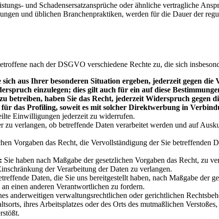
leistungs- und Schadensersatzansprüche oder ähnliche vertragliche An
rungen und üblichen Branchenpraktiken, werden für die Dauer der regulä
etroffene nach der DSGVO verschiedene Rechte zu, die sich insbeson
sich aus Ihrer besonderen Situation ergeben, jederzeit gegen die
erspruch einzulegen; dies gilt auch für ein auf diese Bestimmungen
u betreiben, haben Sie das Recht, jederzeit Widerspruch gegen d
für das Profiling, soweit es mit solcher Direktwerbung in Verbind
ilte Einwilligungen jederzeit zu widerrufen.
r zu verlangen, ob betreffende Daten verarbeitet werden und auf Ausk
hen Vorgaben das Recht, die Vervollständigung der Sie betreffenden Da
:
Sie haben nach Maßgabe der gesetzlichen Vorgaben das Recht, zu verl
Einschränkung der Verarbeitung der Daten zu verlangen.
treffende Daten, die Sie uns bereitgestellt haben, nach Maßgabe der ge
 an einen anderen Verantwortlichen zu fordern.
es anderweitigen verwaltungsrechtlichen oder gerichtlichen Rechtsbeh
tsorts, ihres Arbeitsplatzes oder des Orts des mutmaßlichen Verstoßes,
stößt.