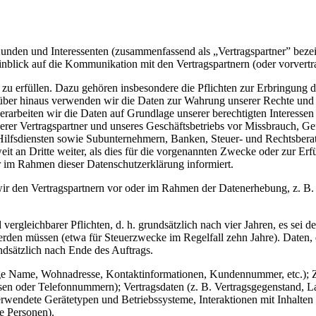
 Kunden und Interessenten (zusammenfassend als „Vertragspartner” bez
lick auf die Kommunikation mit den Vertragspartnern (oder vorvertr
zu erfüllen. Dazu gehören insbesondere die Pflichten zur Erbringung d
rüber hinaus verwenden wir die Daten zur Wahrung unserer Rechte und
rbeiten wir die Daten auf Grundlage unserer berechtigten Interessen
er Vertragspartner und unseres Geschäftsbetriebs vor Missbrauch, Ge
Hilfsdiensten sowie Subunternehmern, Banken, Steuer- und Rechtsbera
t an Dritte weiter, als dies für die vorgenannten Zwecke oder zur Erfül
 im Rahmen dieser Datenschutzerklärung informiert.
 wir den Vertragspartnern vor oder im Rahmen der Datenerhebung, z. B
vergleichbarer Pflichten, d. h. grundsätzlich nach vier Jahren, es sei 
erden müssen (etwa für Steuerzwecke im Regelfall zehn Jahre). Daten,
dsätzlich nach Ende des Auftrags.
dige Name, Wohnadresse, Kontaktinformationen, Kundennummer, etc.);
sen oder Telefonnummern); Vertragsdaten (z. B. Vertragsgegenstand, L
verwendete Gerätetypen und Betriebssysteme, Interaktionen mit Inhalte
e Personen).