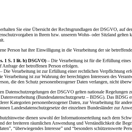
erhalten Sie eine Übersicht der Rechtsgrundlagen der DSGVO, auf der
chutzvorgaben in Ihrem bzw. unserem Wohn- oder Sitzland gelten könn
it.
ene Person hat ihre Einwilligung in die Verarbeitung der sie betreffe
. 1 S. 1 lit. b) DSGVO)
– Die Verarbeitung ist für die Erfüllung eines 
 Anfrage der betroffenen Person erfolgen.
– Die Verarbeitung ist zur Erfüllung einer rechtlichen Verpflichtung erfo
ie Verarbeitung ist zur Wahrung der berechtigten Interessen des Verantw
erson, die den Schutz personenbezogener Daten verlangen, nicht überw
den Datenschutzregelungen der DSGVO gelten nationale Regelungen zu
 Datenverarbeitung (Bundesdatenschutzgesetz – BDSG). Das BDSG ent
derer Kategorien personenbezogener Daten, zur Verarbeitung für ander
r können Landesdatenschutzgesetze der einzelnen Bundesländer zur Anw
hutzhinweise dienen sowohl der Informationserteilung nach dem Sch
nd der breiteren räumlichen Anwendung und Verständlichkeit die Begr
aten”, “überwiegendes Interesse” und “besonders schützenswerte Pe