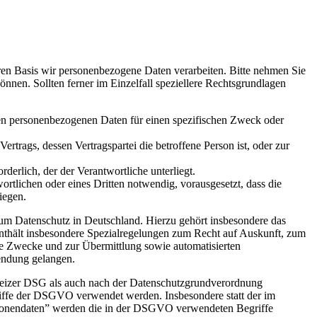
en Basis wir personenbezogene Daten verarbeiten. Bitte nehmen Sie
en. Sollten ferner im Einzelfall speziellere Rechtsgrundlagen
nden personenbezogenen Daten für einen spezifischen Zweck oder
Vertrags, dessen Vertragspartei die betroffene Person ist, oder zur
rderlich, der der Verantwortliche unterliegt.
ortlichen oder eines Dritten notwendig, vorausgesetzt, dass die
iegen.
m Datenschutz in Deutschland. Hierzu gehört insbesondere das
hält insbesondere Spezialregelungen zum Recht auf Auskunft, zum
e Zwecke und zur Übermittlung sowie automatisierten
endung gelangen.
weizer DSG als auch nach der Datenschutzgrundverordnung
iffe der DSGVO verwendet werden. Insbesondere statt der im
rsonendaten” werden die in der DSGVO verwendeten Begriffe