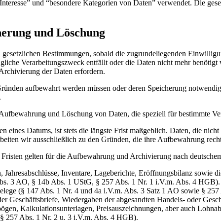
Interesse” und “besondere Kategorien von Daten” verwendet. Die gese
herung und Löschung
n gesetzlichen Bestimmungen, sobald die zugrundeliegenden Einwillig
prüngliche Verarbeitungszweck entfällt oder die Daten nicht mehr benöt
Archivierung der Daten erfordern.
 Gründen aufbewahrt werden müssen oder deren Speicherung notwendig 
.
 Aufbewahrung und Löschung von Daten, die speziell für bestimmte Ver
eines Datums, ist stets die längste Frist maßgeblich. Daten, die nic
eiten wir ausschließlich zu den Gründen, die ihre Aufbewahrung recht
risten gelten für die Aufbewahrung und Archivierung nach deutsche
 Jahresabschlüsse, Inventare, Lageberichte, Eröffnungsbilanz sowie di
 Abs. 3 AO, § 14b Abs. 1 UStG, § 257 Abs. 1 Nr. 1 i.V.m. Abs. 4 HGB).
ege (§ 147 Abs. 1 Nr. 4 und 4a i.V.m. Abs. 3 Satz 1 AO sowie § 257 
r Geschäftsbriefe, Wiedergaben der abgesandten Handels- oder Geschäf
bögen, Kalkulationsunterlagen, Preisauszeichnungen, aber auch Lohnab
 § 257 Abs. 1 Nr. 2 u. 3 i.V.m. Abs. 4 HGB).